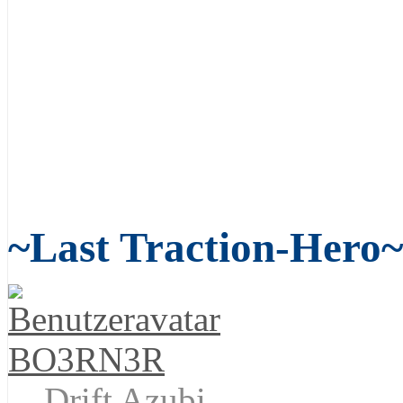
~Last Traction-Hero~
BO3RN3R
Drift Azubi