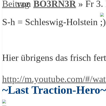
von
BO3RN3R
» Fr 3.
S-h = Schleswig-Holstein
Hier übrigens das frisch f
http://m.youtube.com/#/w
~Last Traction-Hero~