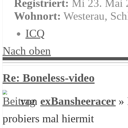
Registriert:
Mi 23. Mai 
Wohnort:
Westerau, Sch
ICQ
Nach oben
Re: Boneless-video
von
exBansheeracer
» 
probiers mal hiermit