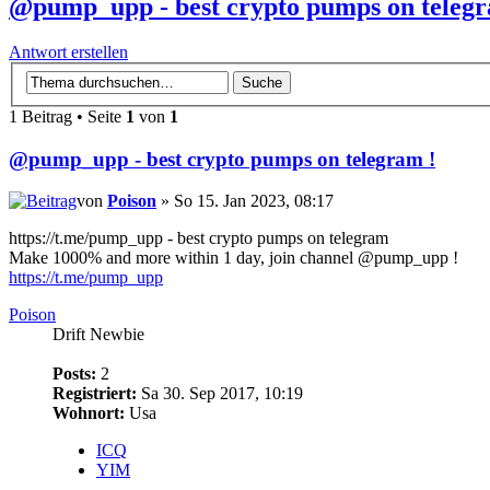
@pump_upp - best crypto pumps on telegr
Antwort erstellen
1 Beitrag • Seite
1
von
1
@pump_upp - best crypto pumps on telegram !
von
Poison
» So 15. Jan 2023, 08:17
https://t.me/pump_upp - best crypto pumps on telegram
Make 1000% and more within 1 day, join channel @pump_upp !
https://t.me/pump_upp
Poison
Drift Newbie
Posts:
2
Registriert:
Sa 30. Sep 2017, 10:19
Wohnort:
Usa
ICQ
YIM