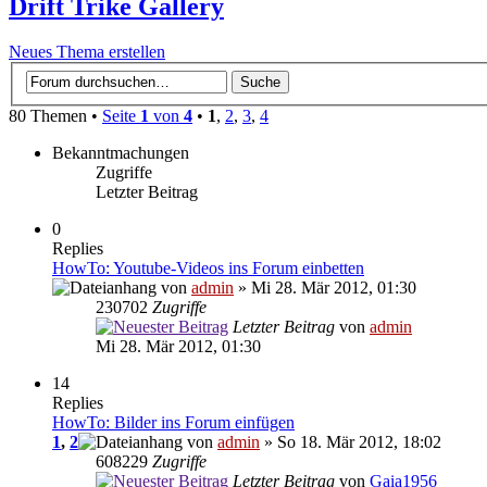
Drift Trike Gallery
Neues Thema erstellen
80 Themen •
Seite
1
von
4
•
1
,
2
,
3
,
4
Bekanntmachungen
Zugriffe
Letzter Beitrag
0
Replies
HowTo: Youtube-Videos ins Forum einbetten
von
admin
» Mi 28. Mär 2012, 01:30
230702
Zugriffe
Letzter Beitrag
von
admin
Mi 28. Mär 2012, 01:30
14
Replies
HowTo: Bilder ins Forum einfügen
1
,
2
von
admin
» So 18. Mär 2012, 18:02
608229
Zugriffe
Letzter Beitrag
von
Gaia1956