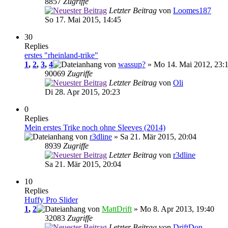
8857
Zugriffe
Letzter Beitrag
von
Loomes187
So 17. Mai 2015, 14:45
30
Replies
erstes "rheinland-trike"
1
,
2
,
3
,
4
von
wassup?
» Mo 14. Mai 2012, 23:
90069
Zugriffe
Letzter Beitrag
von
Oli
Di 28. Apr 2015, 20:23
0
Replies
Mein erstes Trike noch ohne Sleeves (2014)
von
r3dline
» Sa 21. Mär 2015, 20:04
8939
Zugriffe
Letzter Beitrag
von
r3dline
Sa 21. Mär 2015, 20:04
10
Replies
Huffy Pro Slider
1
,
2
von
MattDrift
» Mo 8. Apr 2013, 19:40
32083
Zugriffe
Letzter Beitrag
von
DriftDon