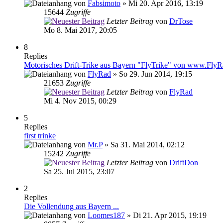
von
Fabsimoto
» Mi 20. Apr 2016, 13:19
15644
Zugriffe
Letzter Beitrag
von
DrTose
Mo 8. Mai 2017, 20:05
8
Replies
Motorisches Drift-Trike aus Bayern "FlyTrike" von www.Fly
von
FlyRad
» So 29. Jun 2014, 19:15
21653
Zugriffe
Letzter Beitrag
von
FlyRad
Mi 4. Nov 2015, 00:29
5
Replies
first trinke
von
Mr.P
» Sa 31. Mai 2014, 02:12
15242
Zugriffe
Letzter Beitrag
von
DriftDon
Sa 25. Jul 2015, 23:07
2
Replies
Die Vollendung aus Bayern ...
von
Loomes187
» Di 21. Apr 2015, 19:19