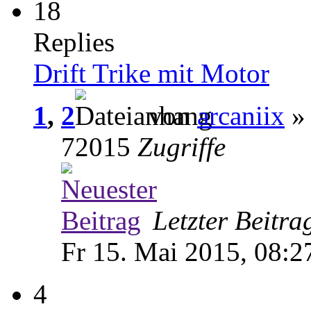
18
Replies
Drift Trike mit Motor
1
,
2
von
arcaniix
» 
72015
Zugriffe
Letzter Beitr
Fr 15. Mai 2015, 08:2
4