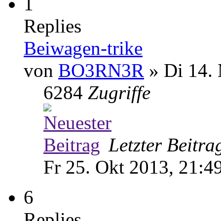
1
Replies
Beiwagen-trike
von
BO3RN3R
» Di 14. 
6284
Zugriffe
Letzter Beitr
Fr 25. Okt 2013, 21:4
6
Replies