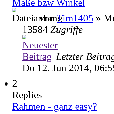
Maße bzw Winkel
von
Tim1405
» Mo
13584
Zugriffe
Letzter Beitr
Do 12. Jun 2014, 06:5
2
Replies
Rahmen - ganz easy?