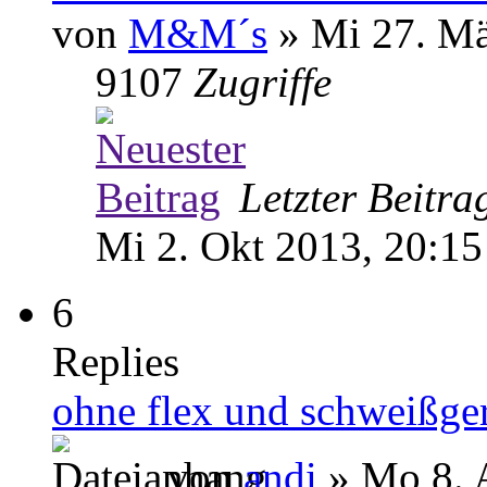
von
M&M´s
» Mi 27. Mä
9107
Zugriffe
Letzter Beitr
Mi 2. Okt 2013, 20:15
6
Replies
ohne flex und schweißge
von
andi
» Mo 8. 