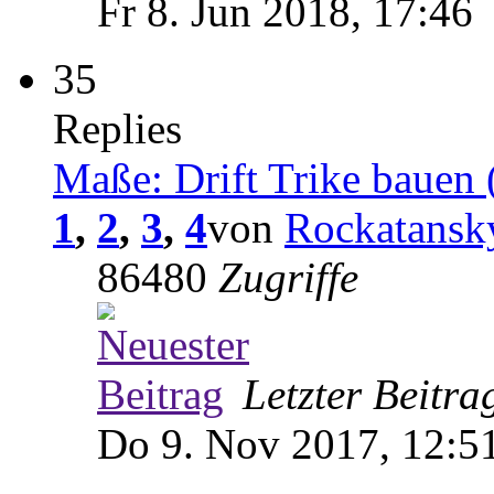
Fr 8. Jun 2018, 17:46
35
Replies
Maße: Drift Trike bauen 
1
,
2
,
3
,
4
von
Rockatansk
86480
Zugriffe
Letzter Beitr
Do 9. Nov 2017, 12:5