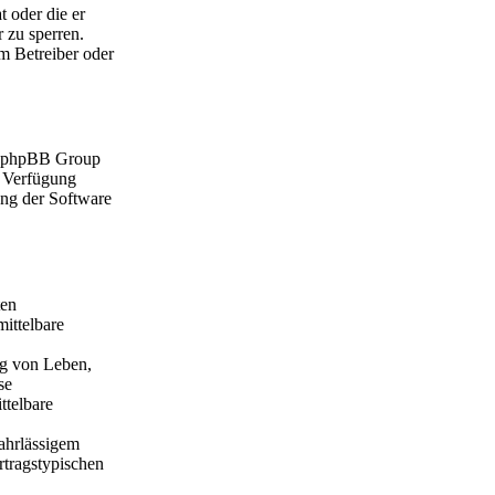
t oder die er
 zu sperren.
em Betreiber oder
er phpBB Group
 Verfügung
ung der Software
ten
mittelbare
ng von Leben,
se
ttelbare
ahrlässigem
rtragstypischen