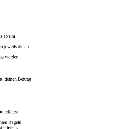
s ab (im
n jeweils die an
igt werden.
ht, deinen Beitrag
Du erklärst
chten Regeln
 erteilen.