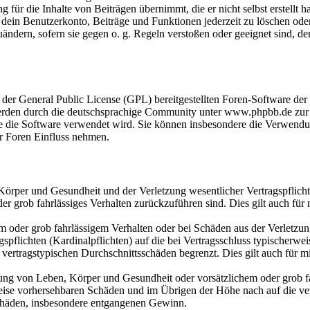
ür die Inhalte von Beiträgen übernimmt, die er nicht selbst erstellt ha
 dein Benutzerkonto, Beiträge und Funktionen jederzeit zu löschen oder
uändern, sofern sie gegen o. g. Regeln verstoßen oder geeignet sind, d
 der General Public License (GPL) bereitgestellten Foren-Software d
erden durch die deutschsprachige Community unter www.phpbb.de zur
wie die Software verwendet wird. Sie können insbesondere die Verwend
er Foren Einfluss nehmen.
Körper und Gesundheit und der Verletzung wesentlicher Vertragspflich
der grob fahrlässiges Verhalten zurückzuführen sind. Dies gilt auch für 
m oder grob fahrlässigem Verhalten oder bei Schäden aus der Verletzu
pflichten (Kardinalpflichten) auf die bei Vertragsschluss typischerwei
ertragstypischen Durchschnittsschäden begrenzt. Dies gilt auch für mi
ung von Leben, Körper und Gesundheit oder vorsätzlichem oder grob f
rweise vorhersehbaren Schäden und im Übrigen der Höhe nach auf die ve
 Schäden, insbesondere entgangenen Gewinn.