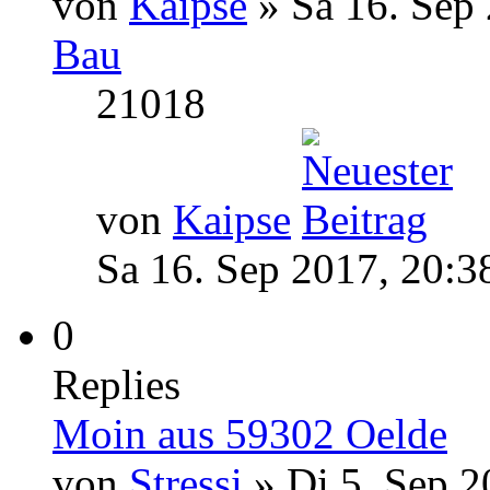
von
Kaipse
» Sa 16. Sep 
Bau
21018
von
Kaipse
Sa 16. Sep 2017, 20:3
0
Replies
Moin aus 59302 Oelde
von
Stressi
» Di 5. Sep 2