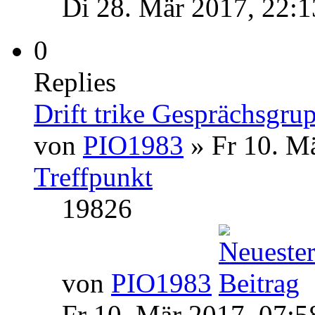
Di 28. Mär 2017, 22:1
0
Replies
Drift trike Gesprächsgru
von
PIO1983
» Fr 10. M
Treffpunkt
19826
von
PIO1983
Fr 10. Mär 2017, 07:5