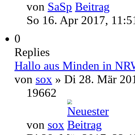
von
SaSp
So 16. Apr 2017, 11:5
0
Replies
Hallo aus Minden in N
von
sox
» Di 28. Mär 20
19662
von
sox