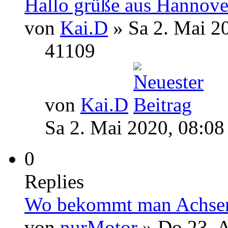
Hallo grüße aus Hannov
von
Kai.D
» Sa 2. Mai 2
41109
von
Kai.D
Sa 2. Mai 2020, 08:08
0
Replies
Wo bekommt man Achsen f
von
nurMotor
» Do 23. A