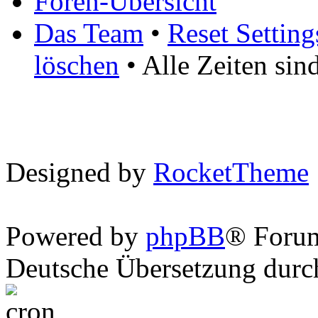
Foren-Übersicht
Das Team
•
Reset Setting
löschen
• Alle Zeiten si
Designed by
RocketTheme
Powered by
phpBB
® Foru
Deutsche Übersetzung dur