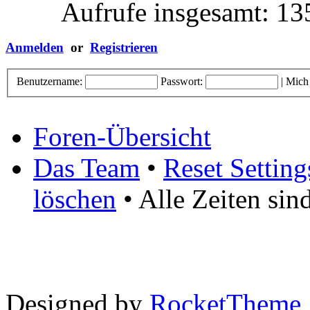
Aufrufe insgesamt: 1
Anmelden
or
Registrieren
Benutzername:
Passwort:
|
Mich
Foren-Übersicht
Das Team
•
Reset Setting
löschen
• Alle Zeiten si
Designed by
RocketTheme