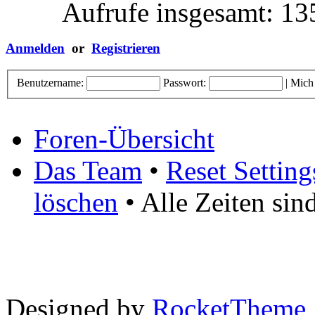
Aufrufe insgesamt: 1
Anmelden
or
Registrieren
Benutzername:
Passwort:
|
Mich
Foren-Übersicht
Das Team
•
Reset Setting
löschen
• Alle Zeiten si
Designed by
RocketTheme